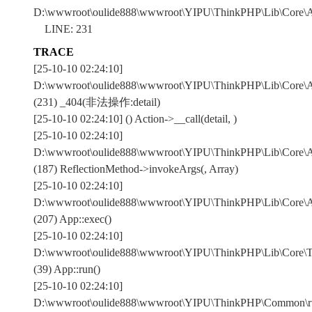
D:\wwwroot\oulide888\wwwroot\YIPU\ThinkPHP\Lib\Core\Ac
LINE: 231
TRACE
[25-10-10 02:24:10]
D:\wwwroot\oulide888\wwwroot\YIPU\ThinkPHP\Lib\Core\Ac
(231) _404(非法操作:detail)
[25-10-10 02:24:10] () Action->__call(detail, )
[25-10-10 02:24:10]
D:\wwwroot\oulide888\wwwroot\YIPU\ThinkPHP\Lib\Core\A
(187) ReflectionMethod->invokeArgs(, Array)
[25-10-10 02:24:10]
D:\wwwroot\oulide888\wwwroot\YIPU\ThinkPHP\Lib\Core\A
(207) App::exec()
[25-10-10 02:24:10]
D:\wwwroot\oulide888\wwwroot\YIPU\ThinkPHP\Lib\Core\Th
(39) App::run()
[25-10-10 02:24:10]
D:\wwwroot\oulide888\wwwroot\YIPU\ThinkPHP\Common\r